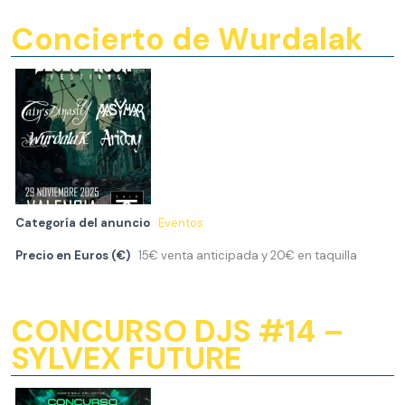
Concierto de Wurdalak
Categoría del anuncio
Eventos
Precio en Euros (€)
15€ venta anticipada y 20€ en taquilla
CONCURSO DJS #14 –
SYLVEX FUTURE